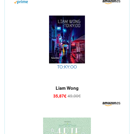
TO:KY:OO
Liam Wong
35,87€
49,00€