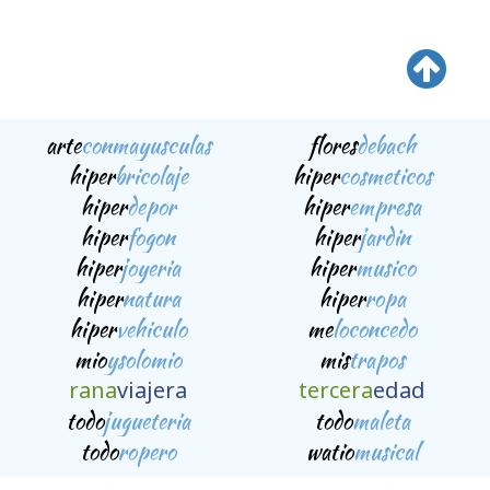
arte
conmayusculas
flores
debach
hiper
bricolaje
hiper
cosmeticos
hiper
depor
hiper
empresa
hiper
fogon
hiper
jardin
hiper
joyeria
hiper
musico
hiper
natura
hiper
ropa
hiper
vehiculo
me
loconcedo
mio
ysolomio
mis
trapos
rana
viajera
tercera
edad
todo
jugueteria
todo
maleta
todo
ropero
watio
musical