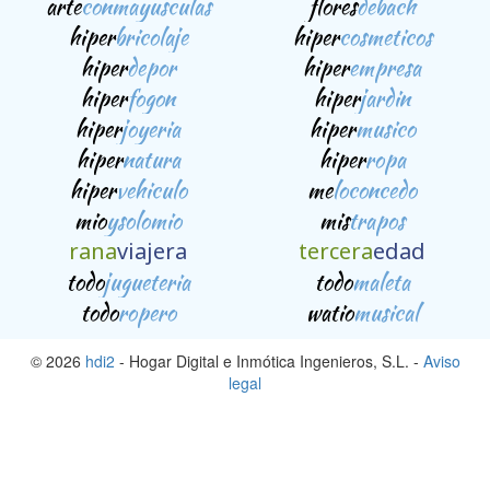
arte
conmayusculas
flores
debach
hiper
bricolaje
hiper
cosmeticos
hiper
depor
hiper
empresa
hiper
fogon
hiper
jardin
hiper
joyeria
hiper
musico
hiper
natura
hiper
ropa
hiper
vehiculo
me
loconcedo
mio
ysolomio
mis
trapos
rana
viajera
tercera
edad
todo
jugueteria
todo
maleta
todo
ropero
watio
musical
© 2026
hdi2
- Hogar Digital e Inmótica Ingenieros, S.L. -
Aviso
legal