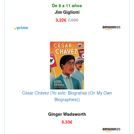
De 8 a 11 años
Jim Gigliotti
3,22€
7,00€
César Chávez (Yo solo: Biografías (On My Own
Biographies))
Ginger Wadsworth
5,33€