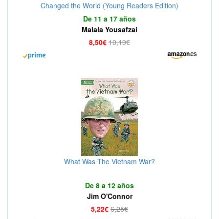
Changed the World (Young Readers Edition)
De 11 a 17 años
Malala Yousafzai
8,50€
10,19€
What Was The Vietnam War?
De 8 a 12 años
Jim O'Connor
5,22€
6,25€