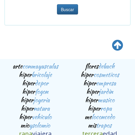
Buscar
arte
conmayusculas
flores
debach
hiper
bricolaje
hiper
cosmeticos
hiper
depor
hiper
empresa
hiper
fogon
hiper
jardin
hiper
joyeria
hiper
musico
hiper
natura
hiper
ropa
hiper
vehiculo
me
loconcedo
mio
ysolomio
mis
trapos
rana
viajera
tercera
edad