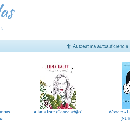
as
cia
Autoestima autosuficiencia
torias
A(l)ma libre (Conectad@s)
Wonder - L
ión
(NUB