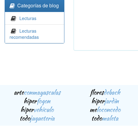
Categorías de blog
Lecturas
Lecturas
recomendadas
arte
conmayusculas
flores
debach
hiper
fogon
hiper
jardin
hiper
vehiculo
me
loconcedo
todo
jugueteria
todo
maleta