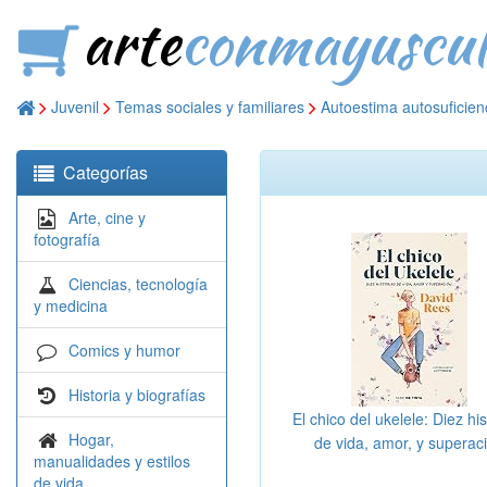
arte
conmayuscul
Juvenil
Temas sociales y familiares
Autoestima autosuficien
Categorías
Arte, cine y
fotografía
Ciencias, tecnología
y medicina
Comics y humor
Historia y biografías
El chico del ukelele: Diez his
Hogar,
de vida, amor, y superac
manualidades y estilos
(Nube de Tinta)
de vida