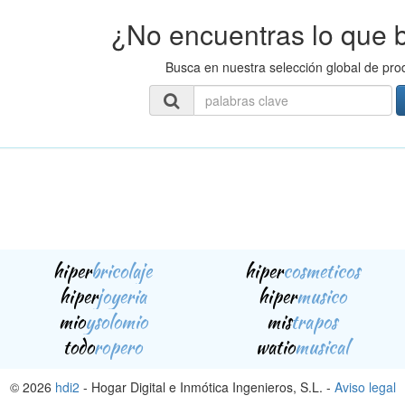
¿No encuentras lo que 
Busca en nuestra selección global de pro
hiper
bricolaje
hiper
cosmeticos
hiper
joyeria
hiper
musico
mio
ysolomio
mis
trapos
todo
ropero
watio
musical
© 2026
hdi2
- Hogar Digital e Inmótica Ingenieros, S.L. -
Aviso legal