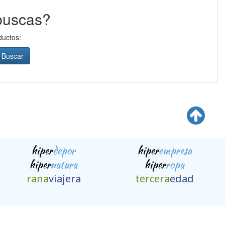
buscas?
ductos:
Buscar
hiper
depor
hiper
empresa
hiper
natura
hiper
ropa
rana
viajera
tercera
edad