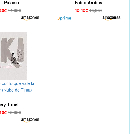
J. Palacio
Pablo Arribas
,20€
14,95€
15,15€
15,95€
o por lo que vale la
r (Nube de Tinta)
ery Turiel
,10€
16,95€