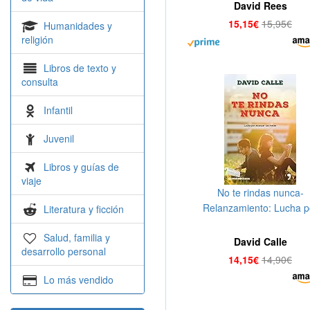
David Rees
15,15€
15,95€
Humanidades y
religión
Libros de texto y
consulta
Infantil
Juvenil
Libros y guías de
viaje
No te rindas nunca-
Relanzamiento: Lucha p
Literatura y ficción
alcanzar tus metas (Fuer
Salud, familia y
Colección)
David Calle
desarrollo personal
14,15€
14,90€
Lo más vendido