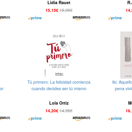
Lidia Rauet
R.
15,15€
15,95€
14
Tú primero: La felicidad comienza
Iki: Aquell
or
cuando decides ser tú mismo
pena vivi
a de
(Nube de Tinta)
Lola Ortiz
M
14,20€
14,95€
16