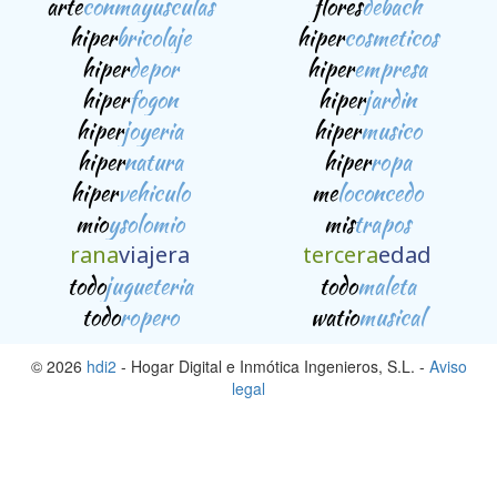
arte
conmayusculas
flores
debach
hiper
bricolaje
hiper
cosmeticos
hiper
depor
hiper
empresa
hiper
fogon
hiper
jardin
hiper
joyeria
hiper
musico
hiper
natura
hiper
ropa
hiper
vehiculo
me
loconcedo
mio
ysolomio
mis
trapos
rana
viajera
tercera
edad
todo
jugueteria
todo
maleta
todo
ropero
watio
musical
© 2026
hdi2
- Hogar Digital e Inmótica Ingenieros, S.L. -
Aviso
legal