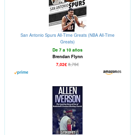
San Antonio Spurs All-Time Greats (NBA All-Time
Greats)
De 7 a 10 años
Brendan Flynn
7,02€
8,75€