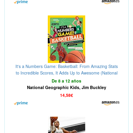
It's a Numbers Game: Basketball: From Amazing Stats
to Incredible Scores, It Adds Up to Awesome (National
Geographic Kids)
De 8 a 12 años
National Geographic Kids, Jim Buckley
14,58€