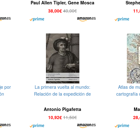
termodinámica, 6ª Edicion
Paul Allen Tipler, Gene Mosca
Steph
38,00€
40,00€
11
je por
La primera vuelta al mundo:
Atlas de m
ión
Relación de la expedición de
cartografía
Magallanes y Elcano (El Libro De
Bolsillo - Historia)
Antonio Pigafetta
Ma
10,92€
11,50€
28