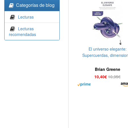
Categorías de blog
Lecturas
Lecturas
recomendadas
El universo elegante:
Supercuerdas, dimensio
ocultas y la búsqueda de
teoría final (Booket Cienc
Brian Greene
10,40€
10,95€