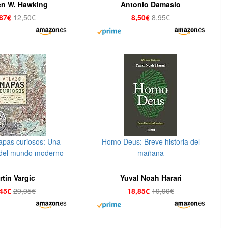
en W. Hawking
Antonio Damasio
,87€
12,50€
8,50€
8,95€
apas curiosos: Una
Homo Deus: Breve historia del
 del mundo moderno
mañana
rtin Vargic
Yuval Noah Harari
,45€
29,95€
18,85€
19,90€