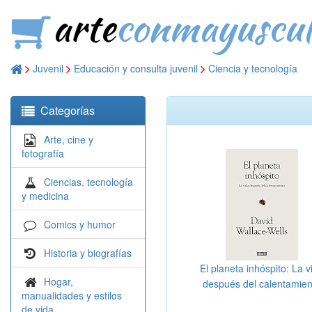
arte
conmayuscul
Juvenil
Educación y consulta juvenil
Ciencia y tecnología
Categorías
Arte, cine y
fotografía
Ciencias, tecnología
y medicina
Comics y humor
Historia y biografías
El planeta inhóspito: La v
Hogar,
después del calentamien
manualidades y estilos
(Ciencia y Tecnología)
de vida