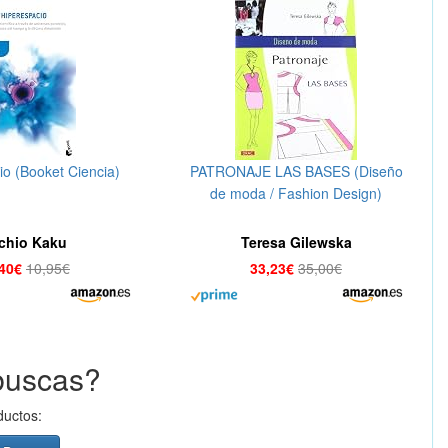
io (Booket Ciencia)
PATRONAJE LAS BASES (Diseño
de moda / Fashion Design)
chio Kaku
Teresa Gilewska
,40€
10,95€
33,23€
35,00€
buscas?
ductos: