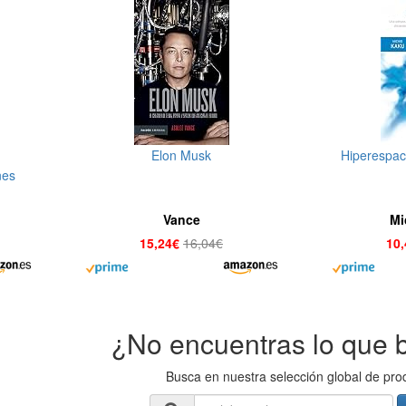
Elon Musk
Hiperespac
nes
 una
ia)
Vance
Mi
15,24€
16,04€
10
¿No encuentras lo que 
Busca en nuestra selección global de pro