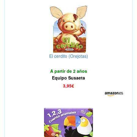
El cerdito (Orejotas)
A partir de 2 años
Equipo Susaeta
3,95€