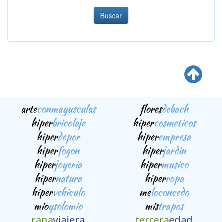
Buscar
arte
conmayusculas
flores
debach
hiper
bricolaje
hiper
cosmeticos
hiper
depor
hiper
empresa
hiper
fogon
hiper
jardin
hiper
joyeria
hiper
musico
hiper
natura
hiper
ropa
hiper
vehiculo
me
loconcedo
mio
ysolomio
mis
trapos
rana
viajera
tercera
edad