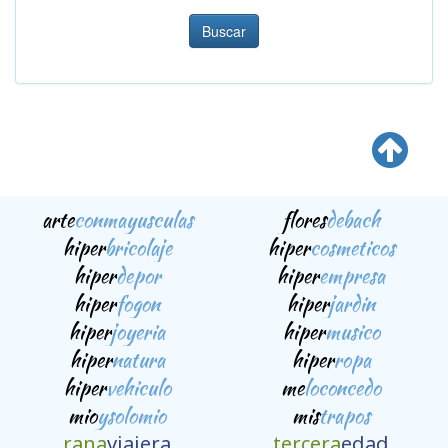
Buscar
arte
conmayusculas
flores
debach
hiper
bricolaje
hiper
cosmeticos
hiper
depor
hiper
empresa
hiper
fogon
hiper
jardin
hiper
joyeria
hiper
musico
hiper
natura
hiper
ropa
hiper
vehiculo
me
loconcedo
mio
ysolomio
mis
trapos
rana
viajera
tercera
edad