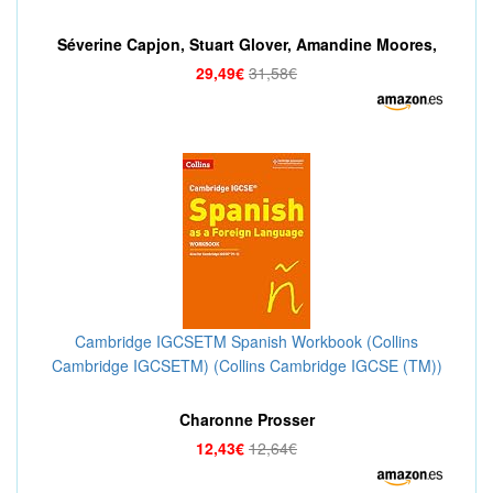
Séverine Capjon, Stuart Glover, Amandine Moores,
Robert Pike
29,49€
31,58€
Cambridge IGCSETM Spanish Workbook (Collins
Cambridge IGCSETM) (Collins Cambridge IGCSE (TM))
Charonne Prosser
12,43€
12,64€