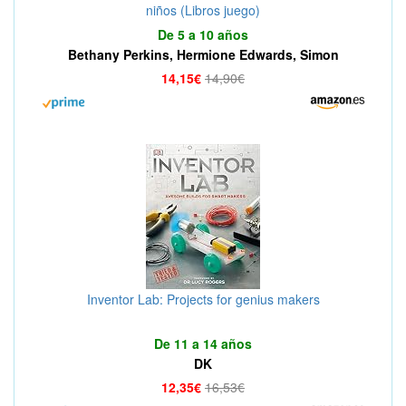
niños (Libros juego)
De 5 a 10 años
Bethany Perkins, Hermione Edwards, Simon
Mugford
14,15€
14,90€
Inventor Lab: Projects for genius makers
De 11 a 14 años
DK
12,35€
16,53€