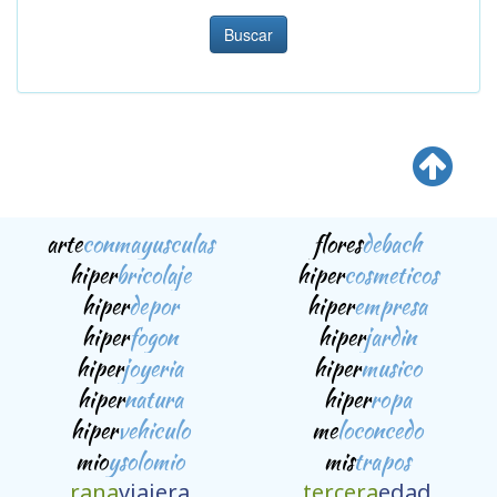
Buscar
arte
conmayusculas
flores
debach
hiper
bricolaje
hiper
cosmeticos
hiper
depor
hiper
empresa
hiper
fogon
hiper
jardin
hiper
joyeria
hiper
musico
hiper
natura
hiper
ropa
hiper
vehiculo
me
loconcedo
mio
ysolomio
mis
trapos
rana
viajera
tercera
edad