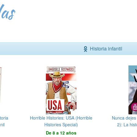
as
Historia infantil
toria
Horrible Histories: USA (Horrible
Nunca dejes 
nil
Histories Special)
2): La his
De 8 a 12 años