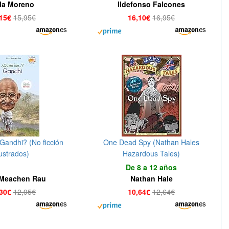
la Moreno
Ildefonso Falcones
,15€
15,95€
16,10€
16,95€
Gandhi? (No ficción
One Dead Spy (Nathan Hales
lustrados)
Hazardous Tales)
De 8 a 12 años
Meachen Rau
Nathan Hale
,30€
12,95€
10,64€
12,64€