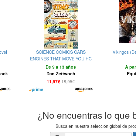
ovel
SCIENCE COMICS CARS
Vikingos (De
ENGINES THAT MOVE YOU HC
De 9 a 13 años
A par
Mock
Dan Zettwoch
Equ
11,97€
18,95€
¿No encuentras lo que 
Busca en nuestra selección global de pro