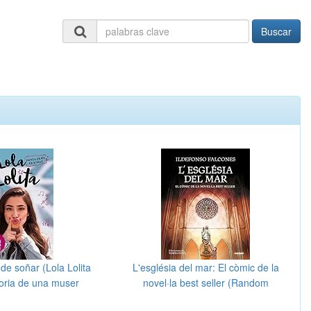
Buscar
de soñar (Lola Lolita
L'església del mar: El còmic de la
toria de una muser
novel·la best seller (Random
Cómics)