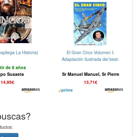
spliega La Historia)
El Gran Circo Volumen I:
Adaptación ilustrada del best-
seller de post-guerra del famoso
tir de 8 años
"As" de la aviación que sirvió en
ipo Susaeta
Sr Manuel Manuel, Sr Pierre
la R.A.F Pierre Clostermann
Clostermann
14,95€
13,71€
durante la II Guerra Mundial:
Volume 1
buscas?
ductos: