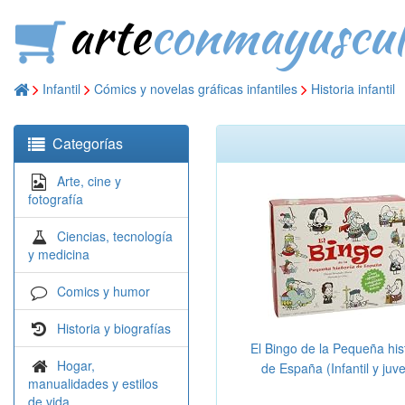
arte
conmayuscul
Infantil
Cómics y novelas gráficas infantiles
Historia infantil
Categorías
Arte, cine y
fotografía
Ciencias, tecnología
y medicina
Comics y humor
Historia y biografías
El Bingo de la Pequeña his
Hogar,
de España (Infantil y juve
manualidades y estilos
(Ficción))
de vida