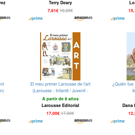
rez
Terry Deary
Lo
7,61€
10,20€
15
nt
El meu primer Larousse de l'art
¿Quién fue 
n)
(Larousse - Infantil / Juvenil -
i
Catalán - A Partir De 8 Años)
A partir de 8 años
Larousse Editorial
Dana 
17,00€
17,90€
12