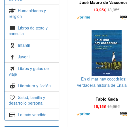
José Mauro de Vasconc
13,25€
13,95€
Humanidades y
religión
Libros de texto y
consulta
Infantil
Juvenil
Libros y guías de
viaje
En el mar hay cocodrilos:
verdadera historia de Enaia
Literatura y ficción
Akbari (Nube de Tinta)
Salud, familia y
Fabio Geda
desarrollo personal
15,15€
15,95€
Lo más vendido