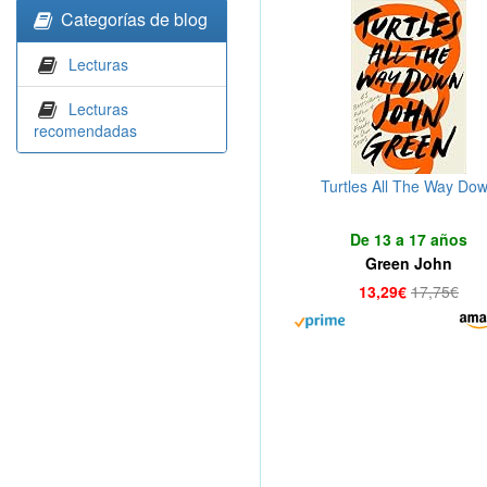
Categorías de blog
Lecturas
Lecturas
recomendadas
Turtles All The Way Do
De 13 a 17 años
Green John
13,29€
17,75€