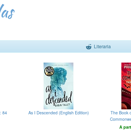
as
Literaria
: 84
As I Descended (English Edition)
The Book o
Commonweal
V
A par