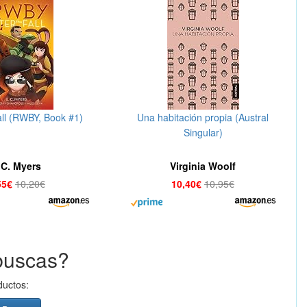
all (RWBY, Book #1)
Una habitación propia (Austral
Singular)
.C. Myers
Virginia Woolf
55€
10,20€
10,40€
10,95€
buscas?
ductos: