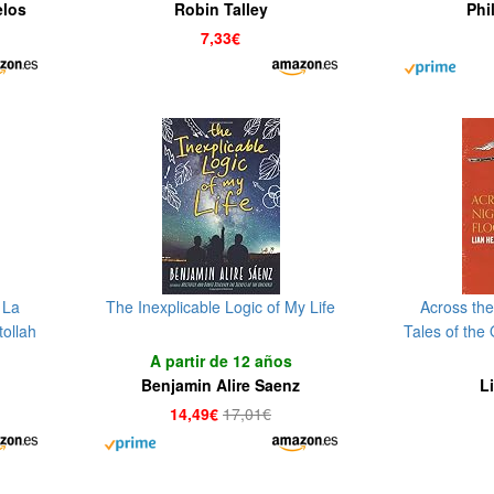
elos
Robin Talley
Phi
7,33€
 La
The Inexplicable Logic of My Life
Across the
tollah
Tales of the 
A partir de 12 años
Benjamin Alire Saenz
L
14,49€
17,01€