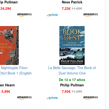
lip Pullman
Ness Patrick
24,29€
7,23€
11,00€
 Nightingale Floor:
La Belle Sauvage: The Book of
Otori Book 1 (English
Dust Volume One
Edition)
De 12 a 17 años
ian Hearn
Philip Pullman
5,99€
7,93€
11,25€