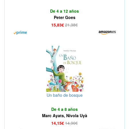
De 4 a 12 años
Peter Goes
15,83€
21,38€
Un baño de bosque
De 4 a 8 años
Marc Ayats, Nívola Uyà
14,15€
14,90€