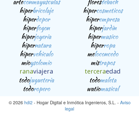
arte
conmayusculas
flores
debach
hiper
bricolaje
hiper
cosmeticos
hiper
depor
hiper
empresa
hiper
fogon
hiper
jardin
hiper
joyeria
hiper
musico
hiper
natura
hiper
ropa
hiper
vehiculo
me
loconcedo
mio
ysolomio
mis
trapos
rana
viajera
tercera
edad
todo
jugueteria
todo
maleta
todo
ropero
watio
musical
© 2026
hdi2
- Hogar Digital e Inmótica Ingenieros, S.L. -
Aviso
legal