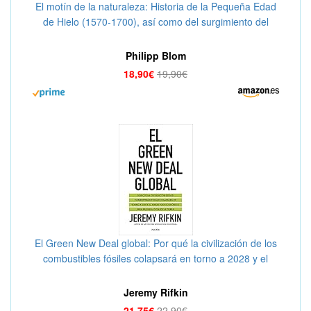
El motín de la naturaleza: Historia de la Pequeña Edad
de Hielo (1570-1700), así como del surgimiento del
mundo moderno, junto con algunas reflexiones sobre el
clima de nuestros días: 536 (Argumentos)
Philipp Blom
18,90€
19,90€
El Green New Deal global: Por qué la civilización de los
combustibles fósiles colapsará en torno a 2028 y el
audaz plan económico para salvar la vida en la tierra
(Estado y Sociedad)
Jeremy Rifkin
21,75€
22,90€