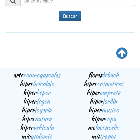
Buscar
arte
conmayusculas
flores
debach
hiper
bricolaje
hiper
cosmeticos
hiper
depor
hiper
empresa
hiper
fogon
hiper
jardin
hiper
joyeria
hiper
musico
hiper
natura
hiper
ropa
hiper
vehiculo
me
loconcedo
mio
ysolomio
mis
trapos