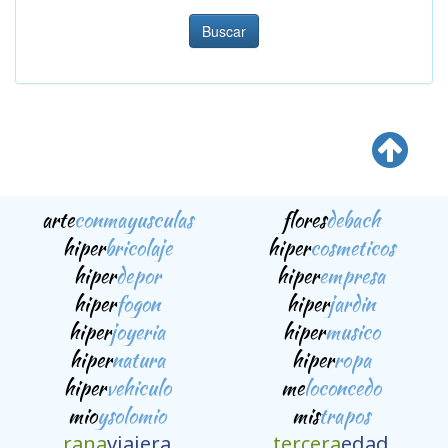
Buscar
arte
conmayusculas
flores
debach
hiper
bricolaje
hiper
cosmeticos
hiper
depor
hiper
empresa
hiper
fogon
hiper
jardin
hiper
joyeria
hiper
musico
hiper
natura
hiper
ropa
hiper
vehiculo
me
loconcedo
mio
ysolomio
mis
trapos
rana
viajera
tercera
edad