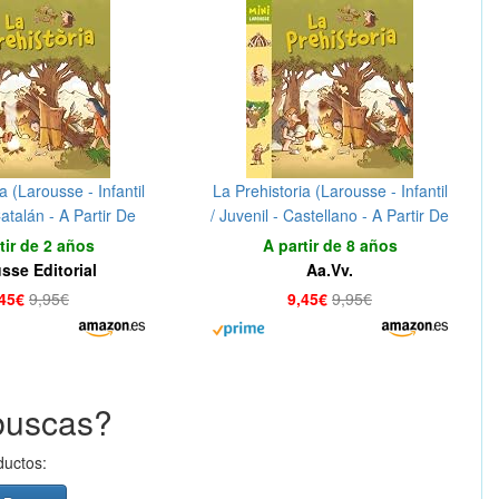
a (Larousse - Infantil
La Prehistoria (Larousse - Infantil
Catalán - A Partir De
/ Juvenil - Castellano - A Partir De
- Col.Lecció Mini
5/6 Años - Colección Mini
tir de 2 años
A partir de 8 años
arousse)
Larousse)
sse Editorial
Aa.Vv.
,45€
9,95€
9,45€
9,95€
buscas?
ductos: