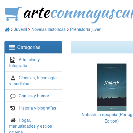
arte
conmayuscul
Juvenil
Novelas históricas
Prehistoria juvenil
Categorías
Arte, cine y
fotografía
Ciencias, tecnología
y medicina
Comics y humor
Historia y biografías
Nahash: a epopeia (Portu
Hogar,
Edition)
manualidades y estilos
de vida