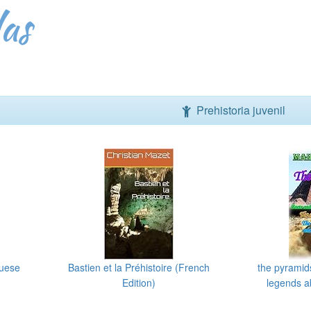
as
Prehistoria juvenil
guese
Bastien et la Préhistoire (French
the pyramid
Edition)
legends a
(Eng