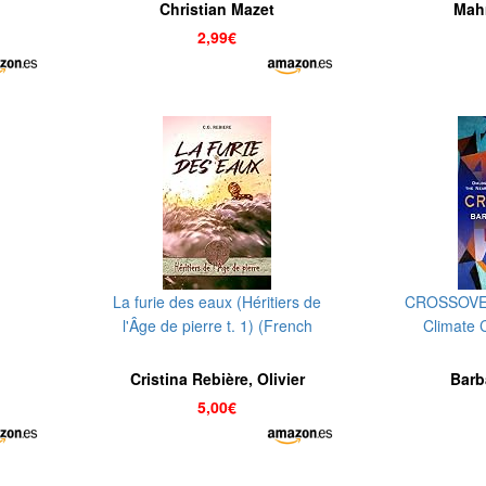
Christian Mazet
Mah
2,99€
La furie des eaux (Héritiers de
CROSSOVER
l'Âge de pierre t. 1) (French
Climate 
Edition)
Future, and 
Cacouna Sag
Cristina Rebière, Olivier
Barb
Rebiere
5,00€