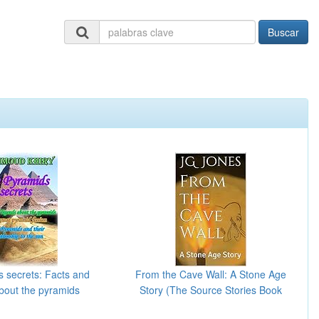
Buscar
s secrets: Facts and
From the Cave Wall: A Stone Age
bout the pyramids
Story (The Source Stories Book
lish Edition)
1) (English Edition)