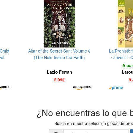
Child
Altar of the Secret Sun: Volume 8
La Prehistòri
vel
(The Hole Inside the Earth)
/ Juvenil - 
(English Edition)
5/6 Años 
A par
L
Lazlo Ferran
Larou
2,99€
9
¿No encuentras lo que 
Busca en nuestra selección global de pro