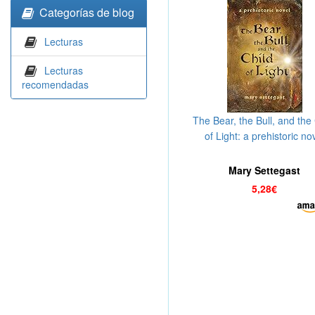
Categorías de blog
Lecturas
Lecturas
recomendadas
The Bear, the Bull, and the 
of Light: a prehistoric no
(English Edition)
Mary Settegast
5,28€