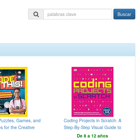
Buscar
 Puzzles, Games, and
Coding Projects in Scratch: A
s for the Creative
Step-By-Step Visual Guide to
der in You
Coding Your Own Animations,
De 8 a 12 años