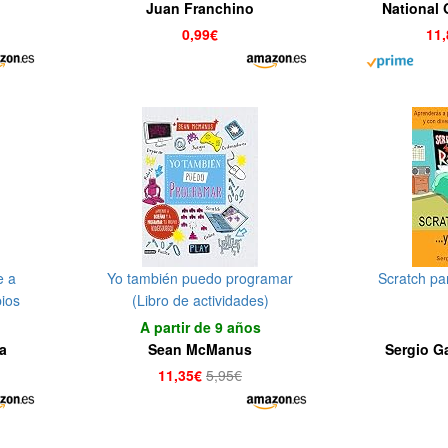
programar hoy (Programación
Juan Franchino
National 
fàcil)
Jenni
0,99€
11
e a
Yo también puedo programar
Scratch par
pios
(Libro de actividades)
tle
A partir de 9 años
a
Sean McManus
Sergio Ga
11,35€
5,95€