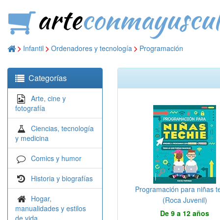
arte
conmayuscul
Infantil
Ordenadores y tecnología
Programación
Categorías
Arte, cine y
fotografía
Ciencias, tecnología
y medicina
Comics y humor
Historia y biografías
Programación para niñas t
Hogar,
(Roca Juvenil)
manualidades y estilos
De 9 a 12 años
de vida