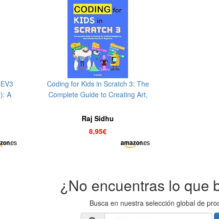
 EV3
Coding for Kids in Scratch 3: The
): A
Complete Guide to Creating Art,
g and
Artificial Intelligence, and
Computer Games for Beginners
Raj Sidhu
(English Edition)
8,95€
¿No encuentras lo que 
Busca en nuestra selección global de pro