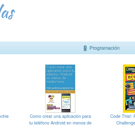
as
Programación
echie
Como crear una aplicación para
Code This!:
tu teléfono Android en menos de
Challenge
media hora: Todos podemos
Co