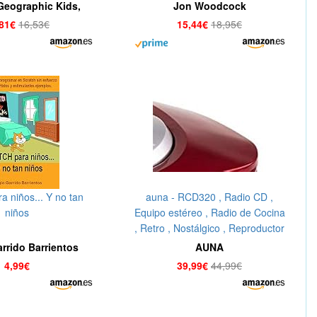
Games, Simulations, a
Geographic Kids,
Jon Woodcock
(Computer Coding for Kids)
fer Szymanski
,81€
16,53€
15,44€
18,95€
a niños... Y no tan
auna - RCD320 , Radio CD ,
niños
Equipo estéreo , Radio de Cocina
, Retro , Nostálgico , Reproductor
de CD , FM , AUX , Pantalla
rrido Barrientos
AUNA
Digital , Programación de
4,99€
39,99€
44,99€
reproducción , Cable de Antena ,
Portátil , Rojo