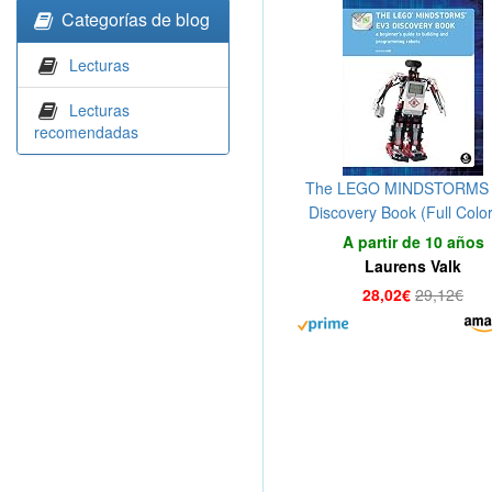
Categorías de blog
Lecturas
Lecturas
recomendadas
The LEGO MINDSTORMS
Discovery Book (Full Color
Beginner's Guide to Buildin
A partir de 10 años
Programming Robots
Laurens Valk
28,02€
29,12€