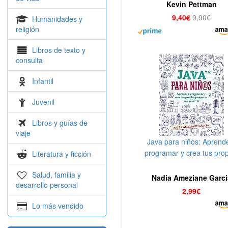
Kevin Pettman
9,40€
9,90€
Humanidades y
religión
Libros de texto y
consulta
Infantil
Juvenil
Libros y guías de
viaje
Java para niños: Aprend
programar y crea tus pro
Literatura y ficción
proyectos con Java 8. (Lit
Salud, familia y
coders nº 1)
Nadia Ameziane Garci
desarrollo personal
2,99€
Lo más vendido