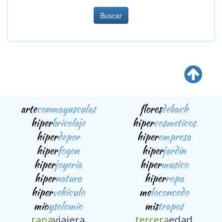
Buscar
arte
conmayusculas
flores
debach
hiper
bricolaje
hiper
cosmeticos
hiper
depor
hiper
empresa
hiper
fogon
hiper
jardin
hiper
joyeria
hiper
musico
hiper
natura
hiper
ropa
hiper
vehiculo
me
loconcedo
mio
ysolomio
mis
trapos
rana
viajera
tercera
edad