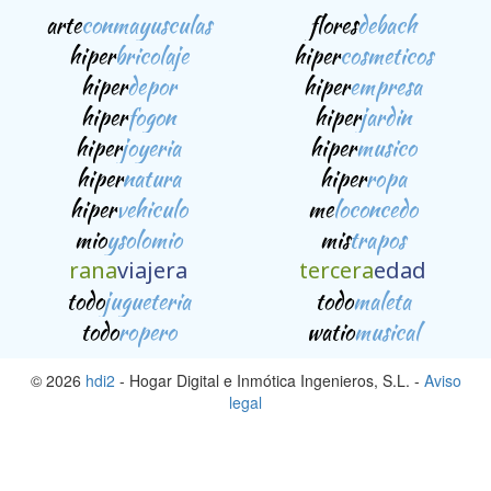
arte
conmayusculas
flores
debach
hiper
bricolaje
hiper
cosmeticos
hiper
depor
hiper
empresa
hiper
fogon
hiper
jardin
hiper
joyeria
hiper
musico
hiper
natura
hiper
ropa
hiper
vehiculo
me
loconcedo
mio
ysolomio
mis
trapos
rana
viajera
tercera
edad
todo
jugueteria
todo
maleta
todo
ropero
watio
musical
© 2026
hdi2
- Hogar Digital e Inmótica Ingenieros, S.L. -
Aviso
legal