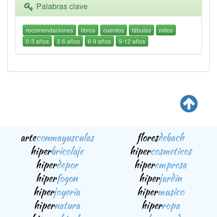
Palabras clave
recomendaciones
libros
cuentos
fábulas
mitos
0-3 años
3-6 años
6-9 años
9-12 años
arte
conmayusculas
flores
debach
hiper
bricolaje
hiper
cosmeticos
hiper
depor
hiper
empresa
hiper
fogon
hiper
jardin
hiper
joyeria
hiper
musico
hiper
natura
hiper
ropa