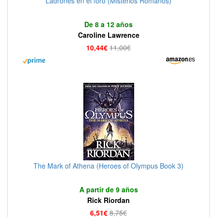
Ladrones en el foro (Misterios Romanos)
De 8 a 12 años
Caroline Lawrence
10,44€
11,00€
The Mark of Athena (Heroes of Olympus Book 3)
A partir de 9 años
Rick Riordan
6,51€
8,75€