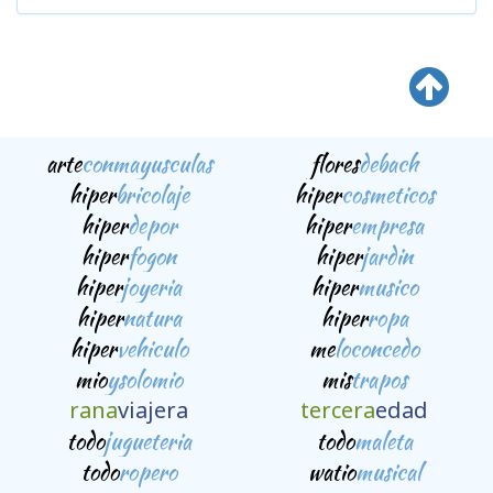
arte
conmayusculas
flores
debach
hiper
bricolaje
hiper
cosmeticos
hiper
depor
hiper
empresa
hiper
fogon
hiper
jardin
hiper
joyeria
hiper
musico
hiper
natura
hiper
ropa
hiper
vehiculo
me
loconcedo
mio
ysolomio
mis
trapos
rana
viajera
tercera
edad
todo
jugueteria
todo
maleta
todo
ropero
watio
musical